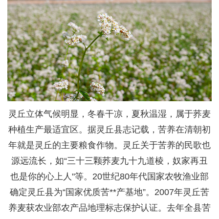
灵丘立体气候明显，冬春干凉，夏秋温湿，属于荞麦
种植生产最适宜区。据灵丘县志记载，苦养在清朝初
年就是灵丘的主要粮食作物。灵丘关于苦养的民歌也
源远流长，如“三十三颗荞麦九十九道棱，奴家再丑
也是你的心上人"等。20世纪80年代国家农牧渔业部
确定灵丘县为“国家优质苦**产基地”。2007年灵丘苦
养麦获农业部农产品地理标志保护认证。去年全县苦